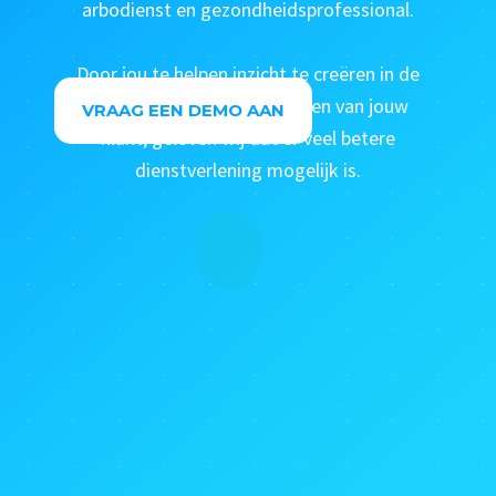
arbodienst en gezondheidsprofessional.
Door jou te helpen inzicht te creëren in de
behoefte en de risicofactoren van jouw
VRAAG EEN DEMO AAN
klant, geloven wij dat er veel betere
dienstverlening mogelijk is.