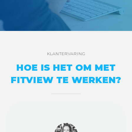
KLANTERVARING
HOE IS HET OM MET
FITVIEW TE WERKEN?