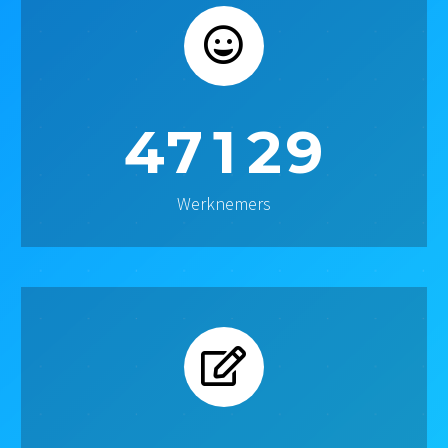
4
7
1
2
9
Werknemers