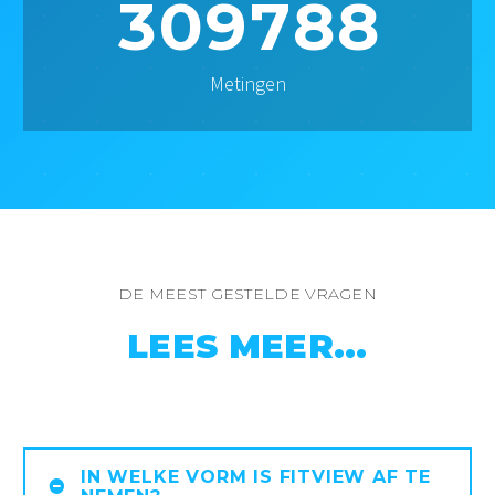
3
0
9
7
8
8
Metingen
DE MEEST GESTELDE VRAGEN
LEES MEER...
IN WELKE VORM IS FITVIEW AF TE